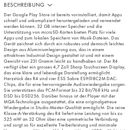
BESCHREIBUNG
Der Google Play Store ist bereits vorinstalliert, damit Apps
schnell und unkompliziert heruntergeladen und verwendet
werden können. 32 GB interner Speicher und die
Unterstützung von microSD-Karten bieten Platz für viele
Apps und zum lokalen Speichern von Musik-Dateien. Das
Gerät zeichnet sich durch ein robustes und dennoch leichtes
Design aus Aluminiumlegierung aus, das in einem
attraktiven Industrial-Design gestaltet ist und mit einem
Gewicht von 231 Gramm leicht zu handhaben ist. Der R4
verfügt über ein grosses 4,7 Zoll Sharp Touchscreen Display,
das eine klare und lebendige Darstellung ermöglicht.
Herzstück des R4 sind vier ESS Sabre ES9018C2M DAC-
Chips, die für eine hervorragende Audiowiedergabe sorgen.
Sie unterstützen das PCM-Format bis 32 Bit/768 kHz und
DSD bis DSD256. Darüber hinaus ist der Player mit der
MQA-Technologie ausgestattet, die eine originalgetreue
Wiedergabe in Studio-Master-Qualität ermöglicht. Die reine
Klasse-A-Verstärkung des R4 liefert eine Leistung von bis zu
525 mW an 32 Ohm über eine symmetrische Verbindung
und sorgt so für exzellente Treiberleistung und minimale