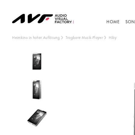
HOME
SON
Heimkino in hoher Auflösung
Tragbare Musik-Player
Hiby