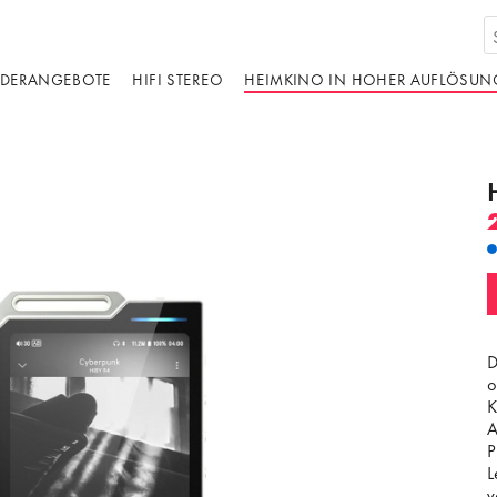
DERANGEBOTE
HIFI STEREO
HEIMKINO IN HOHER AUFLÖSUN
D
o
K
A
P
L
v