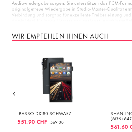
Audiowiedergabe sorgen. Sie unterstützen das PCM-Format
originalgetreue Wiedergabe in Studio-Master-Qualität erm
Verbindung und sorgt so für exzellente Treiberleistung un
damit ideal für lange Hörsessions geeignet. Anschlussmög
zu einem äusserst vielseitigen Musik-Player, der eine ausge
WIR EMPFEHLEN IHNEN AUCH
IBASSO DX180 SCHWARZ
SHANLING
(6GB+64
551.90 CHF
569.00
561.60 