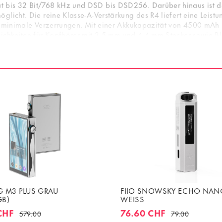
 bis 32 Bit/768 kHz und DSD bis DSD256. Darüber hinaus ist der
öglicht. Die reine Klasse-A-Verstärkung des R4 liefert eine Lei
d minimale Verzerrungen. Mit einer Akkukapazität von 4500 mAh bi
lichkeiten für Kopfhörer mit 3.5 mm und 4.4 mm Stecker sowie B
zeichnete Wahl für alle darstellt, die Wert auf Qualität und Leis
 M3 PLUS GRAU
FIIO SNOWSKY ECHO NAN
GB)
WEISS
CHF
76.60 CHF
579.00
79.00