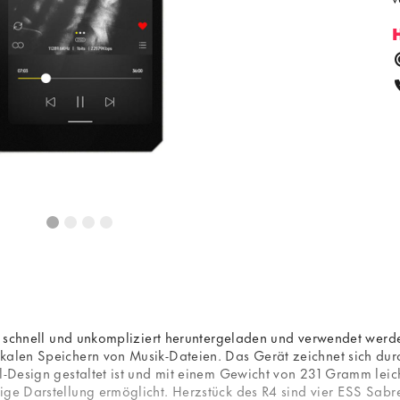
pps schnell und unkompliziert heruntergeladen und verwendet wer
kalen Speichern von Musik-Dateien. Das Gerät zeichnet sich dur
l-Design gestaltet ist und mit einem Gewicht von 231 Gramm leic
dige Darstellung ermöglicht. Herzstück des R4 sind vier ESS S