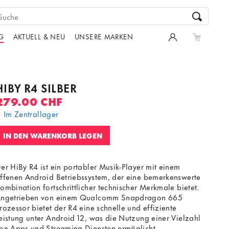
G
AKTUELL & NEU
UNSERE MARKEN
HIBY R4 SILBER
279.00 CHF
Im Zentrallager
IN DEN WARENKORB LEGEN
er HiBy R4 ist ein portabler Musik-Player mit einem
ffenen Android Betriebssystem, der eine bemerkenswerte
ombination fortschrittlicher technischer Merkmale bietet.
ngetrieben von einem Qualcomm Snapdragon 665
rozessor bietet der R4 eine schnelle und effiziente
eistung unter Android 12, was die Nutzung einer Vielzahl
on Apps und Streaming-Diensten ermöglicht.