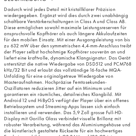
Dadurch wird jedes Detail mit kristallklarer Präzision
wiedergegeben. Ergänzt wird dies durch zwei unabhängig
schaltbare Verstärkerschaltungen in Class A und Class AB.
Diese ermöglichen sowohl maximale Leistungsreserven für
anspruchsvolle Kopfhörer als auch längere Akkulaufzeiten
für den mobilen Einsatz. Mit einer Ausgangsleistung von bis
zu 632 mW über den symmetrischen 4,4-mm-Anschluss treibt
der Player selbst hochohmige Kopfhörer souverän an und
liefert eine kraftvolle, dynamische Klangsignatur. Das Gerät
unterstützt die native Wiedergabe von DSD512 und PCM768
kHz/32 Bit und erlaubt das vollständige 16-fache MQA-
Unfolding für eine originalgetreue Wiedergabe von
Masteraufnahmen. Hochpräzise Femtosekunden-
Oszillatoren reduzieren Jitter auf ein Minimum und
garantieren ein räumliches, detailreiches Klangbild. Mit
Android 12 und HiByOS verfügt der Player über ein offenes
Betriebssystem und Streaming-Apps lassen sich einfach
installieren und verwenden. Das 5,9 Zoll grosse Full-HD-
Display mit Gorilla Glass verbindet visuelle Brillanz mit
robuster Verarbeitung, während das Aluminiumgehäuse und
die künstlerisch gestaltete Rückseite für ein hochwertiges