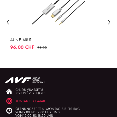
AUNE ARU1
96.00 CHF
99.00
CH. DU VUASSET 6
1028 PRÉVERENGES
KONTAK PER E-MAIL
ÖFFNUNGSZEITEN: MONTAG BIS FREITAG
VON 9.00 BIS 12.00 UHR UND
VON 13.00 BIS 18.30 UHR