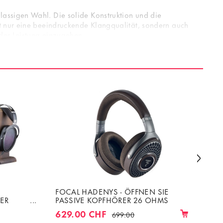
lassigen Wahl. Die solide Konstruktion und die
ht nur eine beeindruckende Klangqualität, sondern auch
 der Leistung einzugehen.
FOCAL HADENYS - ÖFFNEN SIE
HI
ER
PASSIVE KOPFHÖRER 26 OHMS
GE
R
KO
629.00 CHF
14
699.00