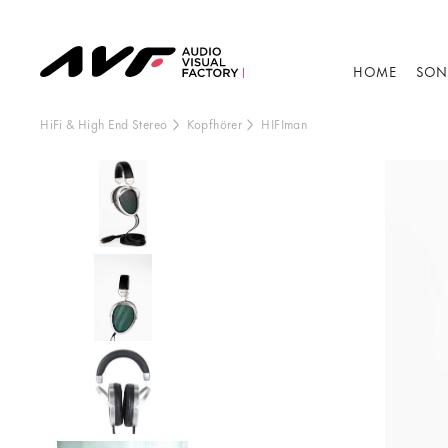
HOME
SON
HiFi & High End Stereo
Kopfhörer
HIFIman