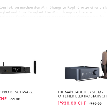
onstruktion machen den Mini Shangr La Kopfhörer zu einer erstk
keit und Zuverlässigkeit. Der Mini Shangri-La bietet somit nic
rostatischen Kopfhörer einsteigen möchten, ohne Kompromisse bei
C PRO BT SCHWARZ
HIFIMAN JADE II SYSTEM -
OFFENER ELEKTROSTATISCH
CHF
599.00
KOPFHÖRER MIT VERSTÄRKE
1'930.00 CHF
1'990.00