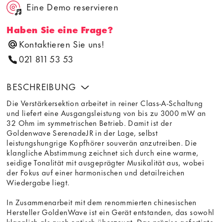
Eine Demo reservieren
Haben Sie eine Frage?
Kontaktieren Sie uns!
021 811 53 53
BESCHREIBUNG
Die Verstärkersektion arbeitet in reiner Class-A-Schaltung
und liefert eine Ausgangsleistung von bis zu 3000 mW an
32 Ohm im symmetrischen Betrieb. Damit ist der
Goldenwave SerenadeJR in der Lage, selbst
leistungshungrige Kopfhörer souverän anzutreiben. Die
klangliche Abstimmung zeichnet sich durch eine warme,
seidige Tonalität mit ausgeprägter Musikalität aus, wobei
der Fokus auf einer harmonischen und detailreichen
Wiedergabe liegt.
In Zusammenarbeit mit dem renommierten chinesischen
Hersteller GoldenWave ist ein Gerät entstanden, das sowohl
klanglich als auch optisch überzeugt. Das präzise gefertigte