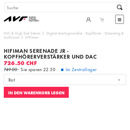
HiFi & High End Stereo
Digital-Analogwandler
-
Kopfhörer
-
Streaming &
multiroom
HIFIman
HIFIMAN SERENADE JR -
KOPFHÖRERVERSTÄRKER UND DAC
726.50 CHF
749.00
Sie sparen
22.50
Im Zentrallager
Rot
IN DEN WARENKORB LEGEN