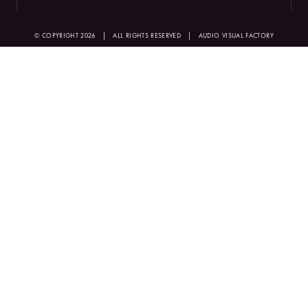
© COPYRIGHT 2026
|
ALL RIGHTS RESERVED
|
AUDIO VISUAL FACTORY