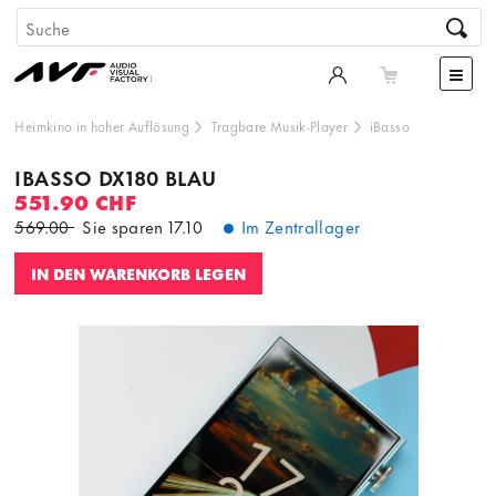
Heimkino in hoher Auflösung
Tragbare Musik-Player
iBasso
IBASSO DX180 BLAU
551.90 CHF
569.00
Sie sparen
17.10
Im Zentrallager
IN DEN WARENKORB LEGEN