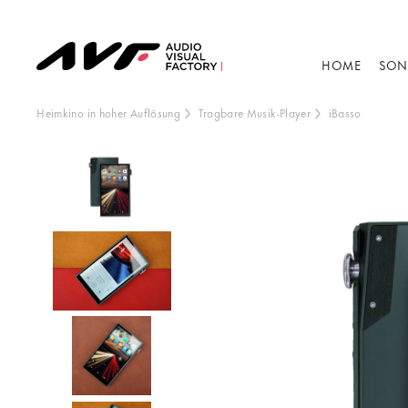
HOME
SON
Heimkino in hoher Auflösung
Tragbare Musik-Player
iBasso