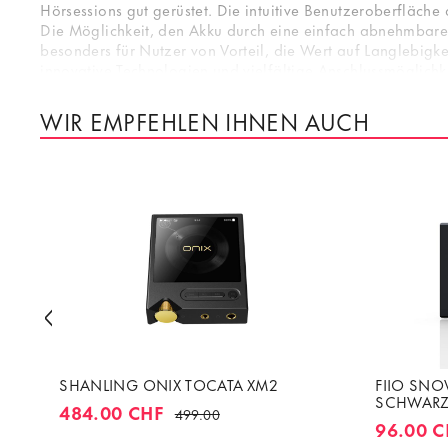
Hörsessions gut gerüstet. Die intuitive Benutzeroberfläche
Die Möglichkeit, den Akku durch eine einfach abnehmbare 
besonders für Nutzer von Vorteil, die Wert auf Langlebigk
innovative Technologien und vielfältige Anschlussmöglich
Klangqualität aus seinen digitalen Musiksammlungen heraus
Einsteigern als auch erfahrenen Audiophilen ein eindrucks
WIR EMPFEHLEN IHNEN AUCH
SHANLING ONIX TOCATA XM2
FIIO SN
SCHWAR
484.00 CHF
499.00
96.00 C