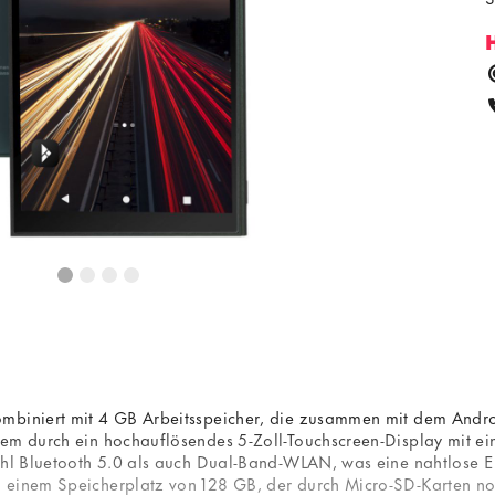
mbiniert mit 4 GB Arbeitsspeicher, die zusammen mit dem Androi
dem durch ein hochauflösendes 5-Zoll-Touchscreen-Display mit ei
wohl Bluetooth 5.0 als auch Dual-Band-WLAN, was eine nahtlose E
 einem Speicherplatz von 128 GB, der durch Micro-SD-Karten noch