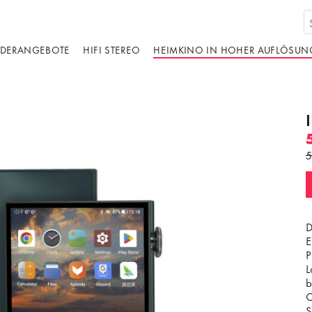
DERANGEBOTE
HIFI STEREO
HEIMKINO IN HOHER AUFLÖSUN
5
D
E
P
L
b
O
S