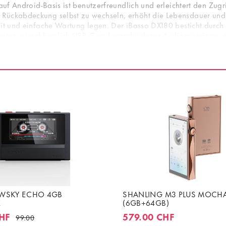
 auf Android-Basis ist benutzerfreundlich und erleichtert den Zug
Rückabdeckung selbst zu wechseln, erhöht die Lebensdauer und Be
eit und einfache Wartung legen. Der iBasso DX180 besticht durch
keiten, einschliesslich USB-C und verschiedener Audioausgänge,
zuholen. Mit seinen fortschrittlichen Funktionen und der hohen
volles Audioerlebnis.
OWSKY ECHO 4GB
SHANLING M3 PLUS MOCH
Z
(6GB+64GB)
HF
579.00 CHF
99.00