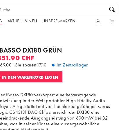
G
AKTUELL & NEU
UNSERE MARKEN
IBASSO DX180 GRÜN
551.90 CHF
69.00
Sie sparen
17.10
Im Zentrallager
IN DEN WARENKORB LEGEN
er iBasso DX180 verkörpert eine herausragende
ntwicklung in der Welt portabler High-Fidelity-Audio-
layer. Ausgestattet mit vier hochleistungsfähigen Cirrus
ogic CS43131 DAC-Chips, erreicht der DX180 eine
eeindruckende Ausgangsleistung von 690 mW bei 32
hm, was in seiner Klasse eine aussergewöhnliche
oundqualität sicherstellt.