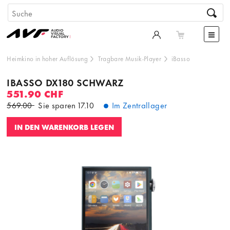
Heimkino in hoher Auflösung
Tragbare Musik-Player
iBasso
IBASSO DX180 SCHWARZ
551.90 CHF
569.00
Sie sparen
17.10
Im Zentrallager
IN DEN WARENKORB LEGEN