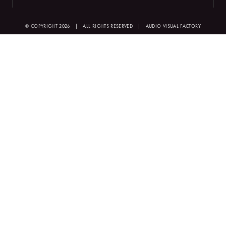
© COPYRIGHT 2026
|
ALL RIGHTS RESERVED
|
AUDIO VISUAL FACTORY