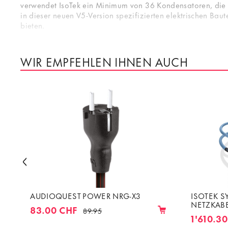
verwendet IsoTek ein Minimum von 36 Kondensatoren, die 
in dieser neuen V5-Version spezifizierten elektrischen Ba
bieten.
Der V5 Syncro Uni wurde entwickelt, um Transformatorvibr
zu reduzieren/zu unterdrücken. V5 Syncro Uni kann auch a
WIR EMPFEHLEN IHNEN AUCH
reduziert den unerwünschten Gleichstrom (DC) aus dem Stro
Netzkabeln betreiben.
Der so genannte „Gleichstrom im Netz“ ist ein immer häufi
eine Vielzahl von elektronischen Geräten, die an das Stro
Haartrocknern und Kaffeemaschinen. Aber das ist noch nic
Gleichstromprobleme. Diese können sich in Ihrem Haus, in
genannt wird, die Unausgewogenheit der Sinuswelle des Net
Verstärkern, sondern in der gesamten Elektronik), die die L
Es handelt sich dabei um das seltsamste alles Probleme au
großen Verstärkertransformatoren massive Störungen verurs
Gleichstromunterdrückung enthalten, welche die Sinuswelle
AUDIOQUEST POWER NRG-X3
ISOTEK 
unterdrücken; die Schaltung synchronisiert die Netzversor
NETZKABE
Netzwerkelektronik eine deutliche Verbesserung darstellt.
83.00 CHF
89.95
1'610.3