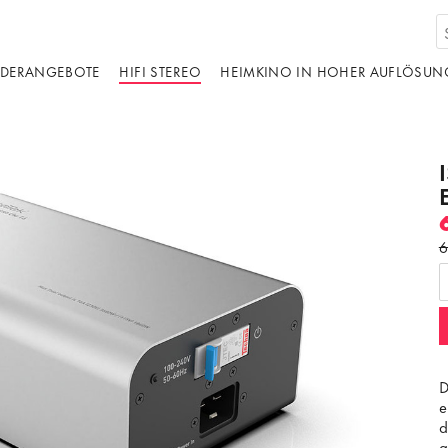
DERANGEBOTE
HIFI STEREO
HEIMKINO IN HOHER AUFLÖSUN
D
e
d
a