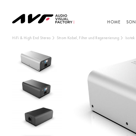
HOME
SON
HiFi & High End Stereo
Strom Kabel, Filter und Regenerierung
Isotek