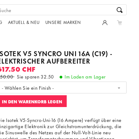
G
AKTUELL & NEU
UNSERE MARKEN
ISOTEK V5 SYNCRO UNI 16A (C19) -
ELEKTRISCHER AUFBEREITER
617.50 CHF
650.00
Sie sparen
32.50
Im Laden am Lager
- Wählen Sie ein Finish -
IN DEN WARENKORB LEGEN
ie Isotek V5-Syncro-Uni-16 (16 Ampere) verfügt über eine
inzigartige Elektronik zur Gleichstromunterdrückung, die
ie Sinuswelle des Netzes auf der Null-Volt-Linie neu
usrichtet, um Transformatorbrummen und Vibrationen