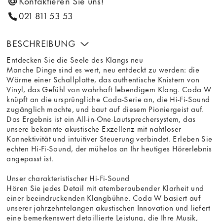
Kontaktieren Sie uns!
021 811 53 53
BESCHREIBUNG
Entdecken Sie die Seele des Klangs neu
Manche Dinge sind es wert, neu entdeckt zu werden: die
Wärme einer Schallplatte, das authentische Knistern von
Vinyl, das Gefühl von wahrhaft lebendigem Klang. Coda W
knüpft an die ursprüngliche Coda-Serie an, die Hi-Fi-Sound
zugänglich machte, und baut auf diesem Pioniergeist auf.
Das Ergebnis ist ein All-in-One-Lautsprechersystem, das
unsere bekannte akustische Exzellenz mit nahtloser
Konnektivität und intuitiver Steuerung verbindet. Erleben Sie
echten Hi-Fi-Sound, der mühelos an Ihr heutiges Hörerlebnis
angepasst ist.
Unser charakteristischer Hi-Fi-Sound
Hören Sie jedes Detail mit atemberaubender Klarheit und
einer beeindruckenden Klangbühne. Coda W basiert auf
unserer jahrzehntelangen akustischen Innovation und liefert
eine bemerkenswert detaillierte Leistung, die Ihre Musik,