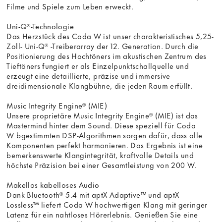
Filme und Spiele zum Leben erweckt.
Uni-Q®-Technologie
Das Herzstück des Coda W ist unser charakteristisches 5,25-
Zoll- Uni-Q® -Treiberarray der 12. Generation. Durch die
Positionierung des Hochtöners im akustischen Zentrum des
Tieftöners fungiert er als Einzelpunktschallquelle und
erzeugt eine detaillierte, präzise und immersive
dreidimensionale Klangbühne, die jeden Raum erfüllt.
Music Integrity Engine® (MIE)
Unsere proprietäre Music Integrity Engine® (MIE) ist das
Mastermind hinter dem Sound. Diese speziell für Coda
W bgestimmten DSP-Algorithmen sorgen dafür, dass alle
Komponenten perfekt harmonieren. Das Ergebnis ist eine
bemerkenswerte Klangintegrität, kraftvolle Details und
höchste Präzision bei einer Gesamtleistung von 200 W.
Makellos kabelloses Audio
Dank Bluetooth® 5.4 mit aptX Adaptive™ und aptX
Lossless™ liefert Coda W hochwertigen Klang mit geringer
Latenz für ein nahtloses Hörerlebnis. Genießen Sie eine