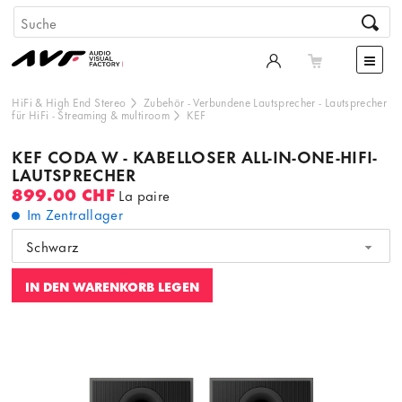
HiFi & High End Stereo
Zubehör
-
Verbundene Lautsprecher
-
Lautsprecher
für HiFi
-
Streaming & multiroom
KEF
KEF CODA W - KABELLOSER ALL-IN-ONE-HIFI-
LAUTSPRECHER
899.00 CHF
La paire
Im Zentrallager
Schwarz
IN DEN WARENKORB LEGEN
Dieser Inhalt wird von einer dritten Partei gehostet. Durch