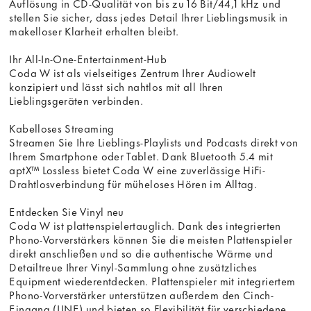
Auflösung in CD-Qualität von bis zu 16 Bit/44,1 kHz und
stellen Sie sicher, dass jedes Detail Ihrer Lieblingsmusik in
makelloser Klarheit erhalten bleibt.
Ihr All-In-One-Entertainment-Hub
Coda W ist als vielseitiges Zentrum Ihrer Audiowelt
konzipiert und lässt sich nahtlos mit all Ihren
Lieblingsgeräten verbinden.
Kabelloses Streaming
Streamen Sie Ihre Lieblings-Playlists und Podcasts direkt von
Ihrem Smartphone oder Tablet. Dank Bluetooth 5.4 mit
aptX™ Lossless bietet Coda W eine zuverlässige HiFi-
Drahtlosverbindung für müheloses Hören im Alltag.
Entdecken Sie Vinyl neu
Coda W ist plattenspielertauglich. Dank des integrierten
Phono-Vorverstärkers können Sie die meisten Plattenspieler
direkt anschließen und so die authentische Wärme und
Detailtreue Ihrer Vinyl-Sammlung ohne zusätzliches
Equipment wiederentdecken. Plattenspieler mit integriertem
Phono-Vorverstärker unterstützen außerdem den Cinch-
Eingang (LINE) und bieten so Flexibilität für verschiedene