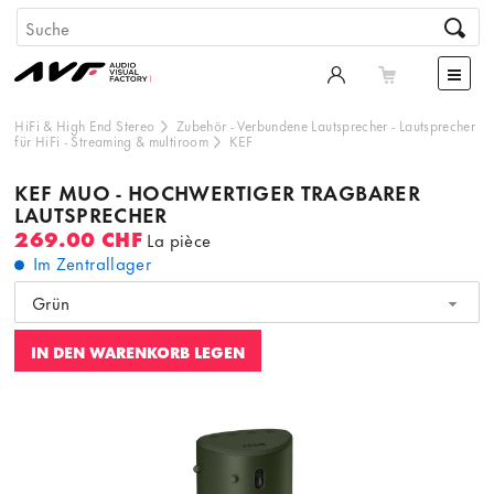
HiFi & High End Stereo
Zubehör
-
Verbundene Lautsprecher
-
Lautsprecher
für HiFi
-
Streaming & multiroom
KEF
KEF MUO - HOCHWERTIGER TRAGBARER
LAUTSPRECHER
269.00 CHF
La pièce
Im Zentrallager
Grün
IN DEN WARENKORB LEGEN
Dieser Inhalt wird von einer dritten Partei gehostet. Durch