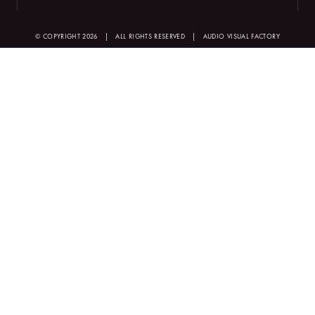
© COPYRIGHT 2026
|
ALL RIGHTS RESERVED
|
AUDIO VISUAL FACTORY