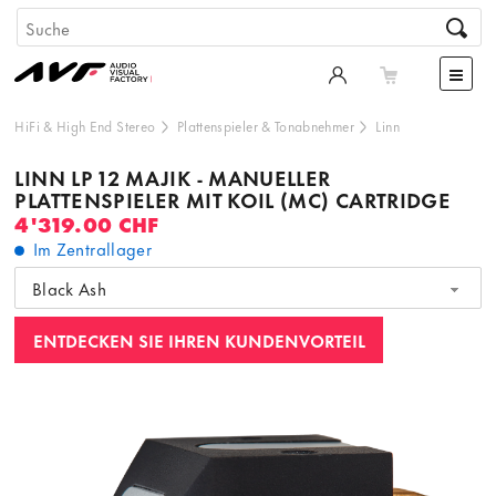
HiFi & High End Stereo
Plattenspieler & Tonabnehmer
Linn
LINN LP 12 MAJIK - MANUELLER
PLATTENSPIELER MIT KOIL (MC) CARTRIDGE
4'319.00 CHF
Im Zentrallager
Black Ash
ENTDECKEN SIE IHREN KUNDENVORTEIL
Dieser Inhalt wird von einer dritten Partei gehostet. Durch
die Anzeige des externen Inhalts akzeptieren Sie die