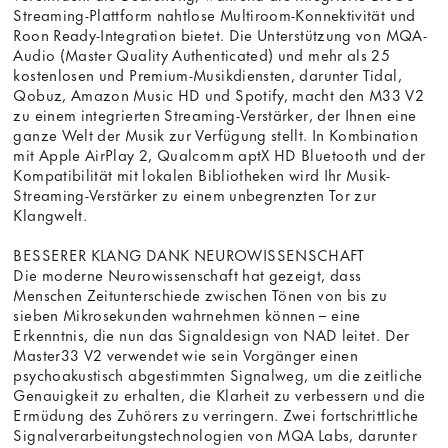
Streaming-Plattform nahtlose Multiroom-Konnektivität und
Roon Ready-Integration bietet. Die Unterstützung von MQA-
Audio (Master Quality Authenticated) und mehr als 25
kostenlosen und Premium-Musikdiensten, darunter Tidal,
Qobuz, Amazon Music HD und Spotify, macht den M33 V2
zu einem integrierten Streaming-Verstärker, der Ihnen eine
ganze Welt der Musik zur Verfügung stellt. In Kombination
mit Apple AirPlay 2, Qualcomm aptX HD Bluetooth und der
Kompatibilität mit lokalen Bibliotheken wird Ihr Musik-
Streaming-Verstärker zu einem unbegrenzten Tor zur
Klangwelt.
BESSERER KLANG DANK NEUROWISSENSCHAFT
Die moderne Neurowissenschaft hat gezeigt, dass
Menschen Zeitunterschiede zwischen Tönen von bis zu
sieben Mikrosekunden wahrnehmen können – eine
Erkenntnis, die nun das Signaldesign von NAD leitet. Der
Master33 V2 verwendet wie sein Vorgänger einen
psychoakustisch abgestimmten Signalweg, um die zeitliche
Genauigkeit zu erhalten, die Klarheit zu verbessern und die
Ermüdung des Zuhörers zu verringern. Zwei fortschrittliche
Signalverarbeitungstechnologien von MQA Labs, darunter