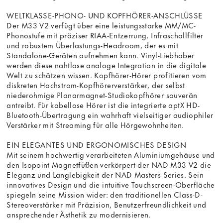
WELTKLASSE-PHONO- UND KOPFHÖRER-ANSCHLÜSSE
Der M33 V2 verfügt über eine leistungsstarke MM/MC-
Phonostufe mit präziser RIAA-Entzerrung, Infraschallfilter
und robustem Überlastungs-Headroom, der es mit
Standalone-Geräten aufnehmen kann. Vinyl-Liebhaber
werden diese nahtlose analoge Integration in die digitale
Welt zu schätzen wissen. Kopfhörer-Hörer profitieren vom
diskreten Hochstrom-Kopfhörerverstärker, der selbst
niederohmige Planarmagnet-Studiokopfhörer souverän
antreibt. Für kabellose Hörer ist die integrierte aptX HD-
Bluetooth-Übertragung ein wahrhaft vielseitiger audiophiler
Verstärker mit Streaming für alle Hörgewohnheiten.
EIN ELEGANTES UND ERGONOMISCHES DESIGN
Mit seinem hochwertig verarbeiteten Aluminiumgehäuse und
den Isopoint-Magnetfüßen verkörpert der NAD M33 V2 die
Eleganz und Langlebigkeit der NAD Masters Series. Sein
innovatives Design und die intuitive Touchscreen-Oberfläche
spiegeln seine Mission wider: den traditionellen Class-D-
Stereoverstärker mit Präzision, Benutzerfreundlichkeit und
ansprechender Ästhetik zu modernisieren.