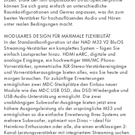
können Sie sich ganz einfach an unterschiedliche
Raumkonfigurationen und Genres anpassen, was ihn zum
besten Verstärker für hochauflösendes Audio und Hören
unter realen Bedingungen macht.
MODULARES DESIGN FÜR MAXIMALE FLEXIBILITÄT
In der Standardkonfiguration ist der NAD M33 V2 BluOS
Streaming-Verstärker ein komplettes System – fügen Sie
einfach Lautsprecher hinzu. HDMI eARC, digitale und
analoge Eingänge, ein hochwertiger MM/MC-Phono-
Vorverstärker, symmetrische XLR-Stereo-Verstärkereingänge
und Vorverstärkerausgänge bieten alles, was Sie heute und
morgen brauchen. Für zukünftige Erweiterungen
ermöglichen zwei MDC-Steckplätze den Einbau neuer
Module wie des MDC USB DSD, das DSD-Wiedergabe und
USB-Audio-Unterstützung ermöglicht. Die zwei
unabhängigen Subwoofer-Ausgänge bieten jetzt eine
höhere Ausgangsleistung als der ursprüngliche M33 und
ermöglichen so die einfache Erweiterung Ihres Systems um
mehrere Subwoofer, optimiert von Dirac – ideal für
Heimkino-Enthusiasten oder alle, die einen erstklassigen 2-
Kanal-Leistungsverstärker mit integriertem Streaming suchen.