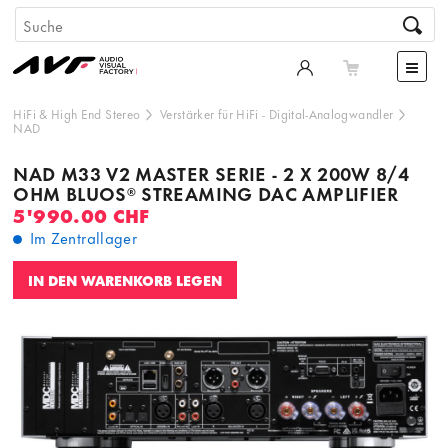
HiFi & High End Stereo
Verstärker für HiFi
-
Digital-Analogwandler
NAD
NAD M33 V2 MASTER SERIE - 2 X 200W 8/4
OHM BLUOS® STREAMING DAC AMPLIFIER
5'990.00 CHF
Im Zentrallager
IN DEN WARENKORB LEGEN