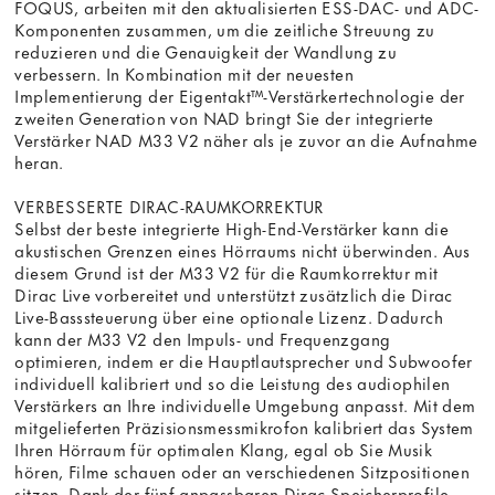
FOQUS, arbeiten mit den aktualisierten ESS-DAC- und ADC-
Komponenten zusammen, um die zeitliche Streuung zu
reduzieren und die Genauigkeit der Wandlung zu
verbessern. In Kombination mit der neuesten
Implementierung der Eigentakt™-Verstärkertechnologie der
zweiten Generation von NAD bringt Sie der integrierte
Verstärker NAD M33 V2 näher als je zuvor an die Aufnahme
heran.
VERBESSERTE DIRAC-RAUMKORREKTUR
Selbst der beste integrierte High-End-Verstärker kann die
akustischen Grenzen eines Hörraums nicht überwinden. Aus
diesem Grund ist der M33 V2 für die Raumkorrektur mit
Dirac Live vorbereitet und unterstützt zusätzlich die Dirac
Live-Basssteuerung über eine optionale Lizenz. Dadurch
kann der M33 V2 den Impuls- und Frequenzgang
optimieren, indem er die Hauptlautsprecher und Subwoofer
individuell kalibriert und so die Leistung des audiophilen
Verstärkers an Ihre individuelle Umgebung anpasst. Mit dem
mitgelieferten Präzisionsmessmikrofon kalibriert das System
Ihren Hörraum für optimalen Klang, egal ob Sie Musik
hören, Filme schauen oder an verschiedenen Sitzpositionen
sitzen. Dank der fünf anpassbaren Dirac-Speicherprofile