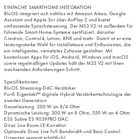
EINFACHE SMARTHOME-INTEGRATION
BluOS integriert sich nahtlos mit Amazon Alexa, Google
Assistant und Apple Siri über AirPlay 2 und bietet
umfassende Sprachsteuerung. Der M33 V2 ist außerdem für
führende Smart-Home-Systeme zertifiziert, darunter
Crestron, Control4, Lutron, KNX und mehr. Damit ist er eine
leistungsstarke Wahl für Installateure und Enthusiasten, die
ein intelligentes, vernetztes Zuhause gestalten. Mit
kostenlosen Apps für iOS, Android, Windows und macOS
sowie regelmäßigen Updates hält der M33 V2 mit Ihren
wachsenden Anforderungen Schritt.
Spezifikationen:
BluOS Streaming-DAC-Verstärker
Purifi Eigentakt™ digitale Hybrid-Verstärkertechnologie der
zweiten Generation
Dauerleistung: 200 W an 8/4 Ohm
Dynamische Leistung: 300 W an 8 Ohm, 550 W an 4 Ohm
ESS Sabre ES 9039PRO DAC
Dirac Live Room LE-Korrektur
Optionale Dirac Live Full Bandwidth und Bass Control
(Lizenzen separat erhältlich)