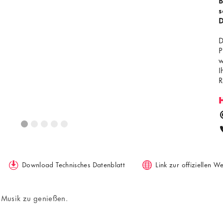
B
s
D
D
P
w
I
R
u
G
G
8
a
j
a
Download Technisches Datenblatt
Link zur offiziellen W
, Musik zu genießen.