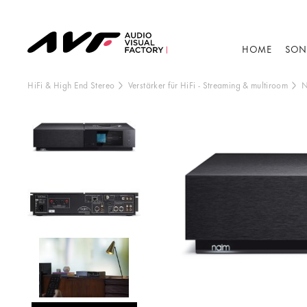
HOME
SON
HiFi & High End Stereo
Verstärker für HiFi
-
Streaming & multiroom
N
Dieser Inhalt wir
Anzeige de
B
V