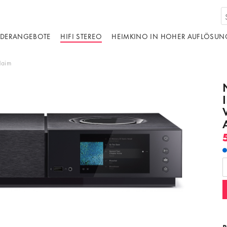
DERANGEBOTE
HIFI STEREO
HEIMKINO IN HOHER AUFLÖSUN
aim
d von einer dritten Partei gehostet. Durch die
s externen Inhalts akzeptieren Sie die
edingungen
von youtube.com.
ideo laden
Frag nicht mehr