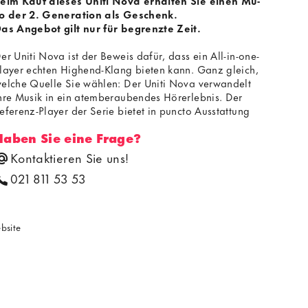
eim Kauf dieses Uniti Nova erhalten Sie einen Mu-
o der 2. Generation als Geschenk.
as Angebot gilt nur für begrenzte Zeit.
er Uniti Nova ist der Beweis dafür, dass ein All-in-one-
layer echten Highend-Klang bieten kann. Ganz gleich,
elche Quelle Sie wählen: Der Uniti Nova verwandelt
hre Musik in ein atemberaubendes Hörerlebnis. Der
eferenz-Player der Serie bietet in puncto Ausstattung
nd Qualität das Beste, was sich in einem kompakten
Haben Sie eine Frage?
erät realisieren lässt. So wurde das verfügbare
ehäusevolumen für eine Class-A/B-Verstärkerstufe mit
Kontaktieren Sie uns!
0 Watt pro Kanal genutzt, die selbst die
021 811 53 53
nspruchsvollsten Lautsprecher adäquat ansteuert und
eden Ton, jedes Riff und jeden Refrain packend und
uthentisch wiedergibt.
ebsite