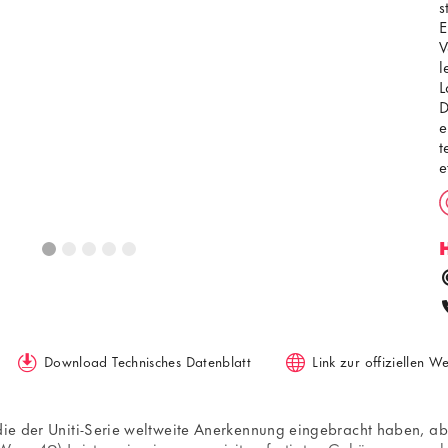
s
E
V
l
L
D
e
t
e
u
g
Download Technisches Datenblatt
Link zur offiziellen W
die der Uniti-Serie weltweite Anerkennung eingebracht haben, abe