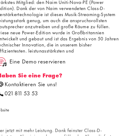
tärkstes Mitglied: den Naim Uniti-Nova-PE (Power
dition). Dank der von Naim verwendeten Class-D-
erstärkertechnologie ist dieses Musik-Streaming-System
eistungsstark genug, um auch die anspruchsvollsten
autsprecher anzutreiben und große Räume zu füllen.
iese neue Power-Edition wurde in Großbritannien
ntwickelt und gebaut und ist das Ergebnis von 50 Jahren
echnischer Innovation, die in unserem bisher
ffizientesten, leistungsstärksten und
mweltfreundlichsten All-in-One-Streaming-Produkt
Eine Demo reservieren
ipfelte.
Haben Sie eine Frage?
Kontaktieren Sie uns!
021 811 53 53
ebsite
r jetzt mit mehr Leistung. Dank feinster Class-D-