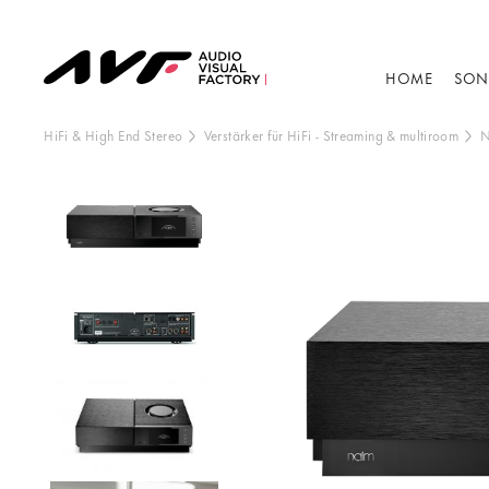
HOME
SON
HiFi & High End Stereo
Verstärker für HiFi
-
Streaming & multiroom
N
Dieser Inhalt wir
Anzeige de
B
V