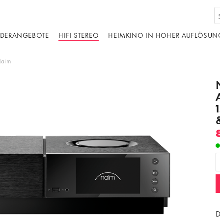
DERANGEBOTE
HIFI STEREO
HEIMKINO IN HOHER AUFLÖSUN
aim
d von einer dritten Partei gehostet. Durch die
s externen Inhalts akzeptieren Sie die
edingungen
von youtube.com.
ideo laden
Frag nicht mehr
D