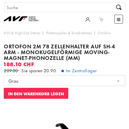
HiFi & High End Stereo
Plattenspieler & Tonabnehmer
Ortofon
ORTOFON 2M 78 ZELLENHALTER AUF SH-4
ARM - MONOKUGELFÖRMIGE MOVING-
MAGNET-PHONOZELLE (MM)
188.10 CHF
209.00
Sie sparen
20.90
Im Zentrallager
Grau
IN DEN WARENKORB LEGEN
Dieser Inhalt wird von einer dritten Partei gehostet. Durch