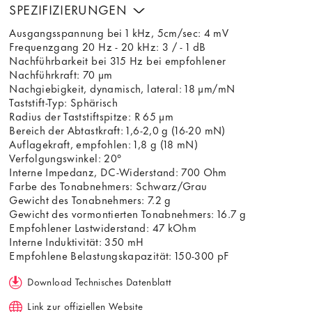
SPEZIFIZIERUNGEN
Ausgangsspannung bei 1 kHz, 5cm/sec: 4 mV
Frequenzgang 20 Hz - 20 kHz: 3 / - 1 dB
Nachführbarkeit bei 315 Hz bei empfohlener
Nachführkraft: 70 µm
Nachgiebigkeit, dynamisch, lateral: 18 µm/mN
Taststift-Typ: Sphärisch
Radius der Taststiftspitze: R 65 µm
Bereich der Abtastkraft: 1,6-2,0 g (16-20 mN)
Auflagekraft, empfohlen: 1,8 g (18 mN)
Verfolgungswinkel: 20°
Interne Impedanz, DC-Widerstand: 700 Ohm
Farbe des Tonabnehmers: Schwarz/Grau
Gewicht des Tonabnehmers: 7.2 g
Gewicht des vormontierten Tonabnehmers: 16.7 g
Empfohlener Lastwiderstand: 47 kOhm
Interne Induktivität: 350 mH
Empfohlene Belastungskapazität: 150-300 pF
Download Technisches Datenblatt
Link zur offiziellen Website