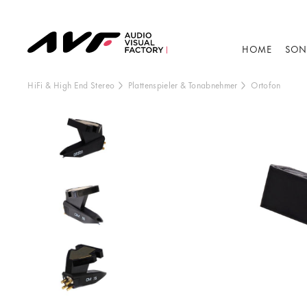
HOME
SON
HiFi & High End Stereo
Plattenspieler & Tonabnehmer
Ortofon