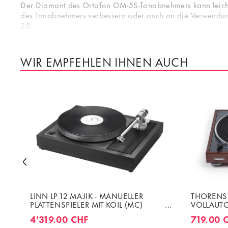
Der Diamant des Ortofon OM-5S-Tonabnehmers kann leicht 
des Tonabnehmers verbessern oder auch an die Verwendung
25.
WIR EMPFEHLEN IHNEN AUCH
&
LINN LP 12 MAJIK - MANUELLER
THORENS 
PLATTENSPIELER MIT KOIL (MC)
VOLLAUTO
CARTRIDGE
PHONOVO
4'319.00 CHF
719.00 