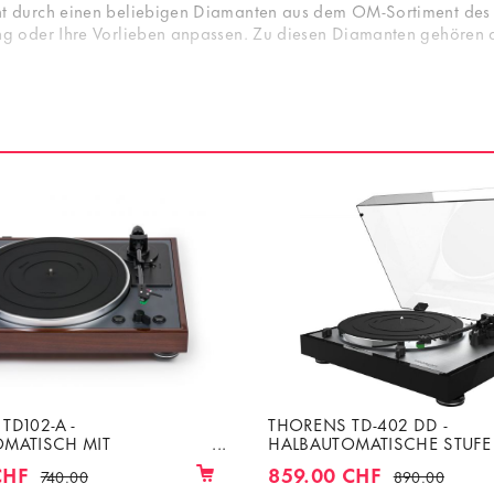
durch einen beliebigen Diamanten aus dem OM-Sortiment des Hers
 oder Ihre Vorlieben anpassen. Zu diesen Diamanten gehören d
TD102-A -
THORENS TD-402 DD -
MATISCH MIT
HALBAUTOMATISCHE STUFE 
RSTUFE
PHONOVORSTUFE
CHF
859.00 CHF
740.00
890.00