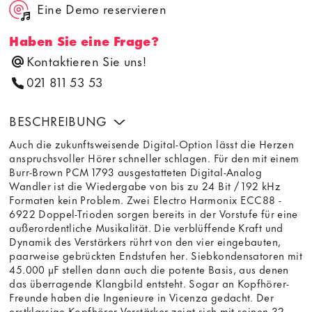
Eine Demo reservieren
Haben Sie eine Frage?
Kontaktieren Sie uns!
021 811 53 53
BESCHREIBUNG
Auch die zukunftsweisende Digital-Option lässt die Herzen
anspruchsvoller Hörer schneller schlagen. Für den mit einem
Burr-Brown PCM 1793 ausgestatteten Digital-Analog
Wandler ist die Wiedergabe von bis zu 24 Bit / 192 kHz
Formaten kein Problem. Zwei Electro Harmonix ECC88 -
6922 Doppel-Trioden sorgen bereits in der Vorstufe für eine
außerordentliche Musikalität. Die verblüffende Kraft und
Dynamik des Verstärkers rührt von den vier eingebauten,
paarweise gebrückten Endstufen her. Siebkondensatoren mit
45.000 µF stellen dann auch die potente Basis, aus denen
das überragende Klangbild entsteht. Sogar an Kopfhörer-
Freunde haben die Ingenieure in Vicenza gedacht. Der
erstklassige Kopfhörer-Verstärker zeigt sich mit seinen 32