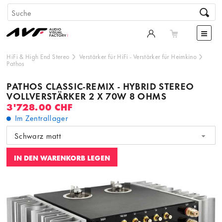
HiFi & High End Stereo
Verstärker für HiFi
-
Verstärker für Heimkino
Pathos
PATHOS CLASSIC-REMIX - HYBRID STEREO
VOLLVERSTÄRKER 2 X 70W 8 OHMS
3'728.00 CHF
Im Zentrallager
Schwarz matt
IN DEN WARENKORB LEGEN