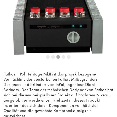
Dieser Inhalt wird von einer dritten Partei gehostet. Durch
die Anzeige des externen Inhalts akzeptieren Sie die
Bedingungen
von youtube.com.
Video laden
Frag nicht mehr
Pathos InPol Heritage MkII ist das projektbezogene
Vermächtnis des verstorbenen Pathos-Mitbegründers,
Designers und Erfinders von InPol, Ingenieur Giani
Borinato. Das Team der technischen Designer von Pathos hat
sich bei diesem beispiellosen Projekt auf höchstem Niveau
ausgetobt; es wurde enorm viel Zeit in dieses Produkt
investiert, das sich durch Komponenten von höchster
Qualität und die gewohnte Kompromisslosigkeit
auszeichnet.