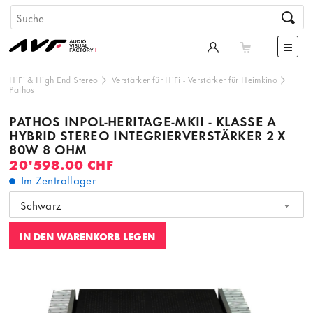
HiFi & High End Stereo
Verstärker für HiFi
-
Verstärker für Heimkino
Pathos
PATHOS INPOL-HERITAGE-MKII - KLASSE A
HYBRID STEREO INTEGRIERVERSTÄRKER 2 X
80W 8 OHM
20'598.00 CHF
Im Zentrallager
Schwarz
IN DEN WARENKORB LEGEN