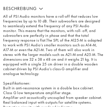
BESCHREIBUNG
All of PSI Audio monitors have a roll-off that reduces low
frequencies by up to 10 dB. Their subwoofers are designed
to seamlessly extend the frequency of any PSI Audio
monitor. This means that the monitors, with roll- off, and
subwoofers are perfectly in phase and that the total
frequency response is flat.The SPL of the A125-M is adapted
to work with PSI Audio’s smaller monitors such as A14-M,
A17-M or even the A21-M. Two of them will also work in
stereo with the larger models such as A21-M and A25-M. The
dimensions are 32 x 38 x 48 cm and it weighs 21 kg. It is
equipped with a single 25 cm driver in a double wooden
cabinet driven by PSI Audio’s class-G amplifier and
analogue technology.
Spezifikationen:
Built in anti-resonance system in a double box cabinet.
Class G low temperature amplifier stage.
Amplifier unit acoustically uncoupled from speaker cabinet.
Real balanced input with outputs for satellite systems.
Protection circuits with overload indicator.