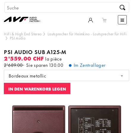
HiFi & High End Stereo
Lautsprecher für Heimkino
-
Lautsprecher für HiFi
PSI Audio
PSI AUDIO SUB A125-M
2'559.00 CHF
la pièce
2'689.00
Sie sparen
130.00
Im Zentrallager
Bordeaux metallic
IN DEN WARENKORB LEGEN
Dieser Inhalt wird von einer dritten Partei gehostet. Durch
die Anzeige des externen Inhalts akzeptieren Sie die