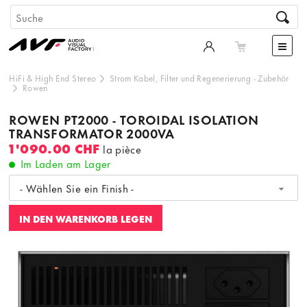
HiFi & High End Stereo
Strom Kabel, Filter und Regenerierung
-
Zubehör
Rowen
ROWEN PT2000 - TOROIDAL ISOLATION
TRANSFORMATOR 2000VA
1'090.00 CHF
la pièce
Im Laden am Lager
- Wählen Sie ein Finish -
IN DEN WARENKORB LEGEN