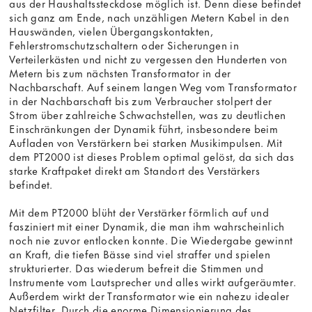
aus der Haushaltssteckdose möglich ist. Denn diese befindet
sich ganz am Ende, nach unzähligen Metern Kabel in den
Hauswänden, vielen Übergangskontakten,
Fehlerstromschutzschaltern oder Sicherungen in
Verteilerkästen und nicht zu vergessen den Hunderten von
Metern bis zum nächsten Transformator in der
Nachbarschaft. Auf seinem langen Weg vom Transformator
in der Nachbarschaft bis zum Verbraucher stolpert der
Strom über zahlreiche Schwachstellen, was zu deutlichen
Einschränkungen der Dynamik führt, insbesondere beim
Aufladen von Verstärkern bei starken Musikimpulsen. Mit
dem PT2000 ist dieses Problem optimal gelöst, da sich das
starke Kraftpaket direkt am Standort des Verstärkers
befindet.
Mit dem PT2000 blüht der Verstärker förmlich auf und
fasziniert mit einer Dynamik, die man ihm wahrscheinlich
noch nie zuvor entlocken konnte. Die Wiedergabe gewinnt
an Kraft, die tiefen Bässe sind viel straffer und spielen
strukturierter. Das wiederum befreit die Stimmen und
Instrumente vom Lautsprecher und alles wirkt aufgeräumter.
Außerdem wirkt der Transformator wie ein nahezu idealer
Netzfilter. Durch die enorme Dimensionierung des