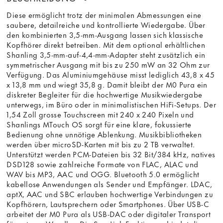
Diese ermöglicht trotz der minimalen Abmessungen eine
saubere, detailreiche und kontrollierte Wiedergabe. Über
den kombinierten 3,5-mm-Ausgang lassen sich klassische
Kopfhörer direkt betreiben. Mit dem optional erhältlichen
Shanling 3,5-mm-auf-4,4-mm-Adapter steht zusätzlich ein
symmetrischer Ausgang mit bis zu 250 mW an 32 Ohm zur
Verfügung. Das Aluminiumgehäuse misst lediglich 43,8 x 45
x 13,8 mm und wiegt 35,8 g. Damit bleibt der M0 Pura ein
diskreter Begleiter für die hochwertige Musikwiedergabe
unterwegs, im Büro oder in minimalistischen HiFi-Setups. Der
1,54 Zoll grosse Touchscreen mit 240 x 240 Pixeln und
Shanlings MTouch OS sorgt für eine klare, fokussierte
Bedienung ohne unnötige Ablenkung. Musikbibliotheken
werden über microSD-Karten mit bis zu 2 TB verwaltet.
Unterstützt werden PCM-Dateien bis 32 Bit/384 kHz, natives
DSD128 sowie zahlreiche Formate von FLAC, ALAC und
WAV bis MP3, AAC und OGG. Bluetooth 5.0 ermöglicht
kabellose Anwendungen als Sender und Empfänger. LDAC,
aptX, AAC und SBC erlauben hochwertige Verbindungen zu
Kopfhörern, Lautsprechern oder Smartphones. Über USB-C
arbeitet der M0 Pura als USB-DAC oder digitaler Transport