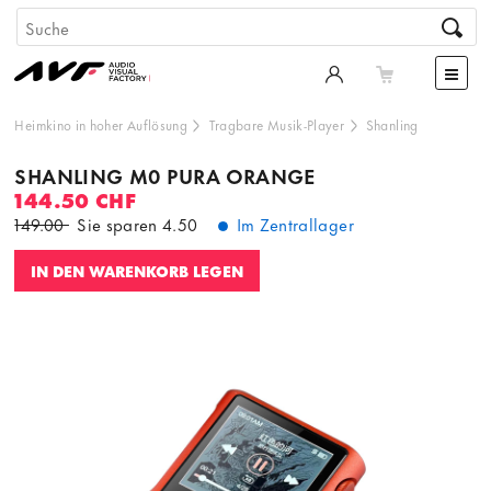
Heimkino in hoher Auflösung
Tragbare Musik-Player
Shanling
SHANLING M0 PURA ORANGE
144.50 CHF
149.00
Sie sparen
4.50
Im Zentrallager
IN DEN WARENKORB LEGEN