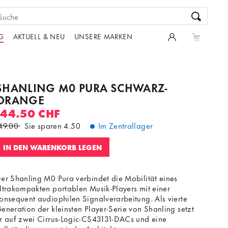
G
AKTUELL & NEU
UNSERE MARKEN
SHANLING M0 PURA SCHWARZ-
ORANGE
144.50 CHF
49.00
Sie sparen
4.50
Im Zentrallager
IN DEN WARENKORB LEGEN
er Shanling M0 Pura verbindet die Mobilität eines
ltrakompakten portablen Musik-Players mit einer
onsequent audiophilen Signalverarbeitung. Als vierte
eneration der kleinsten Player-Serie von Shanling setzt
r auf zwei Cirrus-Logic-CS43131-DACs und eine