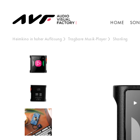
HOME
SON
Heimkino in hoher Auflösung
Tragbare Musik-Player
Shanling