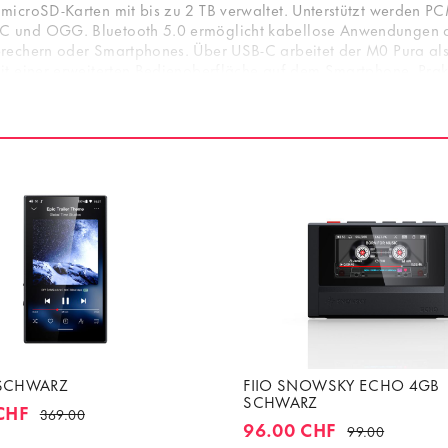
microSD-Karten mit bis zu 2 TB verwaltet. Unterstützt werden P
C und OGG. Bluetooth 5.0 ermöglicht kabellose Anwendungen 
rechern oder Smartphones. Über USB-C arbeitet der M0 Pura als
t einer erweiterten Bedienoberfläche auf dem Smartphone. Prakt
exibilität positioniert sich der M0 Pura als vielseitige Lösung f
 SCHWARZ
FIIO SNOWSKY ECHO 4GB
SCHWARZ
CHF
369.00
96.00 CHF
99.00