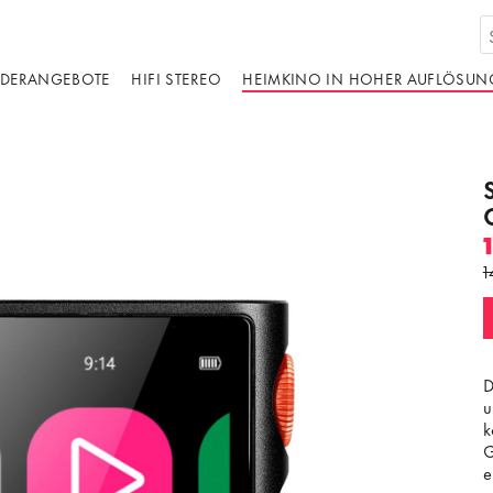
DERANGEBOTE
HIFI STEREO
HEIMKINO IN HOHER AUFLÖSUN
1
D
u
k
G
e