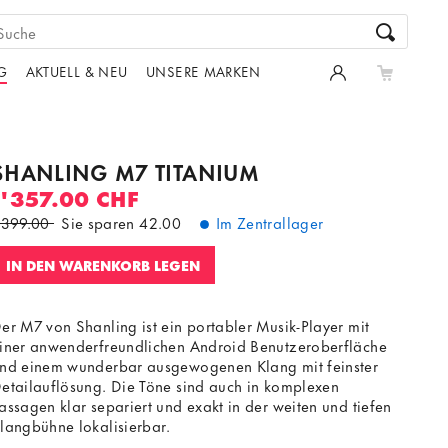
G
AKTUELL & NEU
UNSERE MARKEN
SHANLING M7 TITANIUM
1'357.00 CHF
'399.00
Sie sparen
42.00
Im Zentrallager
IN DEN WARENKORB LEGEN
er M7 von Shanling ist ein portabler Musik-Player mit
iner anwenderfreundlichen Android Benutzeroberfläche
nd einem wunderbar ausgewogenen Klang mit feinster
etailauflösung. Die Töne sind auch in komplexen
assagen klar separiert und exakt in der weiten und tiefen
langbühne lokalisierbar.