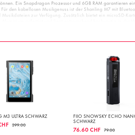
 können. Ein Snapdragon Prozessor und 6GB RAM garantieren ein
t. Für den kabellosen Musikgenuss ist der Shanling M7 mit Blueto
d Musikdateien zur Verfügung. Zusätzlich bietet ein microSD-Kart
luminium gefertigt und liegt entsprechend hochwertig in der Ha
M7 ist ein kompakter Musik-Player, der in Bezug auf Klang, Aussta
G M3 ULTRA SCHWARZ
FIIO SNOWSKY ECHO NAN
SCHWARZ
CHF
399.00
76.60 CHF
79.00