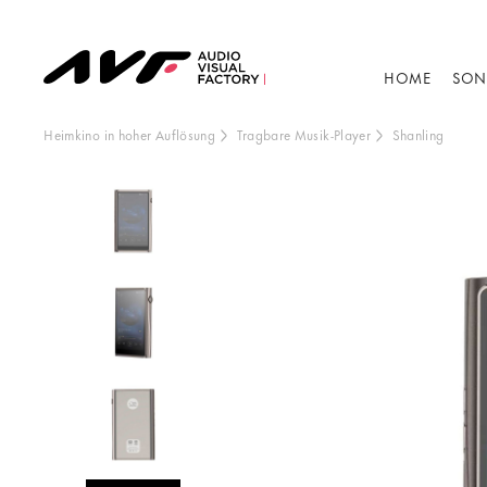
HOME
SON
Heimkino in hoher Auflösung
Tragbare Musik-Player
Shanling