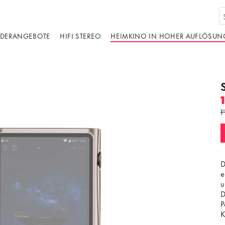
DERANGEBOTE
HIFI STEREO
HEIMKINO IN HOHER AUFLÖSUN
1
D
e
u
D
P
K