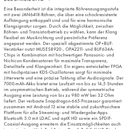
Eine Besonderheit ist die integrierte Röhrenausgangsstufe
mit zwei JAN6418-Röhren, die über eine schockresistente
Aufhängung entkoppelt sind und für eine harmonische
Klangsignatur sorgen. Durch die Möglichkeit, zwischen
Röhren- und Transistorbetrieb zu wählen, kann der Klang
flexibel an Musikrichtung und persönliche Präferenz
angepasst werden. Der speziell abgestimmte OP+BUF-
Verstärker nutzt MUSES8920-, OPA2211- und BUF634A-
Chips in Kombination mit hochwertigen Panasonic- und
Nichicon-Kondensatoren für maximale Transparenz,
Detailtiefe und Klangreinheit. Ein eigens entwickelter FPGA
mit hochpräzisen KDS-Oszillatoren sorgt für minimale
Jitterwerte und eine präzise Taktung aller Audiosignale. Der
7000-mAh-Akku bietet eine Laufzeit von bis zu 14,5 Stunden
im unsymmetrischen Betrieb, während der symmetrische
Ausgang eine Leistung von bis zu 980 mW bei 32 Ohm
liefert. Der verbaute Snapdragon-665-Prozessor garantiert
zusammen mit Android 13 eine stabile und zukunftssichere
Plattform für alle Streaming- und Wiedergabe-Apps.
Bluetooth 5.0 mit LDAC und aptX HD sowie ein SPDIF-
Coaxial-Ausgang erweitern die Einsatzmöglichkeiten auch