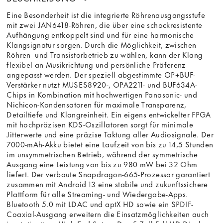
Eine Besonderheit ist die integrierte Röhrenausgangsstufe
mit zwei JAN6418-Röhren, die über eine schockresistente
Aufhängung entkoppelt sind und für eine harmonische
Klangsignatur sorgen. Durch die Möglichkeit, zwischen
Röhren- und Transistorbetrieb zu wählen, kann der Klang
flexibel an Musikrichtung und persönliche Präferenz
angepasst werden. Der speziell abgestimmte OP+BUF-
Verstärker nutzt MUSES8920-, OPA2211- und BUF634A-
Chips in Kombination mit hochwertigen Panasonic- und
Nichicon-Kondensatoren für maximale Transparenz,
Detailtiefe und Klangreinheit. Ein eigens entwickelter FPGA
mit hochpräzisen KDS-Oszillatoren sorgt für minimale
Jitterwerte und eine präzise Taktung aller Audiosignale. Der
7000-mAh-Akku bietet eine Laufzeit von bis zu 14,5 Stunden
im unsymmetrischen Betrieb, während der symmetrische
Ausgang eine Leistung von bis zu 980 mW bei 32 Ohm
liefert. Der verbaute Snapdragon-665-Prozessor garantiert
zusammen mit Android 13 eine stabile und zukunftssichere
Plattform für alle Streaming- und Wiedergabe-Apps.
Bluetooth 5.0 mit LDAC und aptX HD sowie ein SPDIF-
Coaxial-Ausgang erweitern die Einsatzmöglichkeiten auch