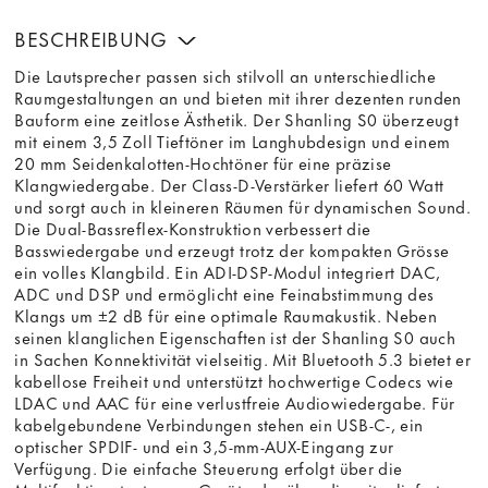
BESCHREIBUNG
Die Lautsprecher passen sich stilvoll an unterschiedliche
Raumgestaltungen an und bieten mit ihrer dezenten runden
Bauform eine zeitlose Ästhetik. Der Shanling S0 überzeugt
mit einem 3,5 Zoll Tieftöner im Langhubdesign und einem
20 mm Seidenkalotten-Hochtöner für eine präzise
Klangwiedergabe. Der Class-D-Verstärker liefert 60 Watt
und sorgt auch in kleineren Räumen für dynamischen Sound.
Die Dual-Bassreflex-Konstruktion verbessert die
Basswiedergabe und erzeugt trotz der kompakten Grösse
ein volles Klangbild. Ein ADI-DSP-Modul integriert DAC,
ADC und DSP und ermöglicht eine Feinabstimmung des
Klangs um ±2 dB für eine optimale Raumakustik. Neben
seinen klanglichen Eigenschaften ist der Shanling S0 auch
in Sachen Konnektivität vielseitig. Mit Bluetooth 5.3 bietet er
kabellose Freiheit und unterstützt hochwertige Codecs wie
LDAC und AAC für eine verlustfreie Audiowiedergabe. Für
kabelgebundene Verbindungen stehen ein USB-C-, ein
optischer SPDIF- und ein 3,5-mm-AUX-Eingang zur
Verfügung. Die einfache Steuerung erfolgt über die