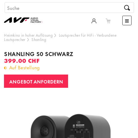
Heimkino in hoher Auflösung
Lautsprecher für HiFi
-
Verbundene
Lautsprecher
Shanling
SHANLING S0 SCHWARZ
399.00 CHF
Auf Bestellung
ANGEBOT ANFORDERN