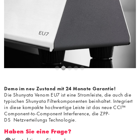
Dieser Inhalt wird von einer dritten Partei gehostet. Durch
die Anzeige des externen Inhalts akzeptieren Sie die
Bedingungen
von youtube.com.
Video laden
Frag nicht mehr
Demo im neu Zustand mit 24 Monate Garantie!
Die Shunyata Venom EU7 ist eine Stromleiste, die auch die
typischen Shunyata Filterkomponenten beinhaltet. Integriert
in diese kompakte hochwertige Leiste ist das neue CCI™
Component-to-Component Interference, die ZPP-
DS Netzverteilungs Technologie.
Haben Sie eine Frage?