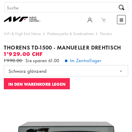
HiFi & High End Stereo
Plattenspieler & Tonabnehmer
Thorens
THORENS TD-1500 - MANUELLER DREHTISCH
1'929.00 CHF
1'990.00
Sie sparen
61.00
Im Zentrallager
Schwarz glänzend
IN DEN WARENKORB LEGEN