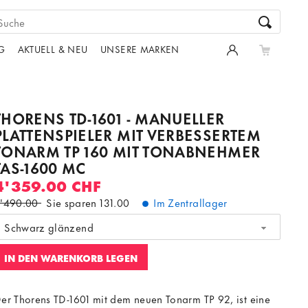
G
AKTUELL & NEU
UNSERE MARKEN
THORENS TD-1601 - MANUELLER
PLATTENSPIELER MIT VERBESSERTEM
TONARM TP 160 MIT TONABNEHMER
TAS-1600 MC
4'359.00 CHF
'490.00
Sie sparen
131.00
Im Zentrallager
Schwarz glänzend
IN DEN WARENKORB LEGEN
er Thorens TD-1601 mit dem neuen Tonarm TP 92, ist eine