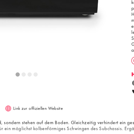
k
p
H
m
e
l
S
G
g
Link zur offiziellen Website
, sondern stehen auf dem Boden. Gleichzeitig verhindert ein ge
o für ein möglichst kolbenförmiges Schwingen des Subchassis. Erg