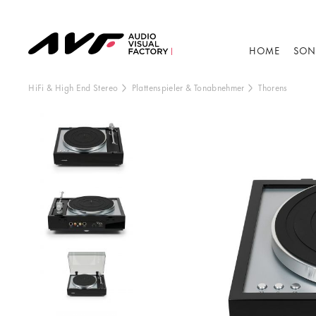
HOME
SON
HiFi & High End Stereo
Plattenspieler & Tonabnehmer
Thorens