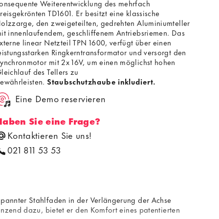
onsequente Weiterentwicklung des mehrfach
reisgekrönten TD1601. Er besitzt eine klassische
olzzarge, den zweigeteilten, gedrehten Aluminiumteller
it innenlaufendem, geschliffenem Antriebsriemen. Das
xterne linear Netzteil TPN 1600, verfügt über einen
eistungsstarken Ringkerntransformator und versorgt den
ynchronmotor mit 2x 16V, um einen möglichst hohen
leichlauf des Tellers zu
ewährleisten.
Staubschutzhaube inkludiert.
Eine Demo reservieren
Haben Sie eine Frage?
Kontaktieren Sie uns!
021 811 53 53
spannter Stahlfaden in der Verlängerung der Achse
änzend dazu, bietet er den Komfort eines patentierten