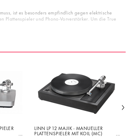
muss, ist es besonders empfindlich gegen elektrische
en Plattenspieler und Phono-Vorverstärker. Um die True
PIELER
LINN LP 12 MAJIK - MANUELLER
TH
PLATTENSPIELER MIT KOIL (MC)
HA