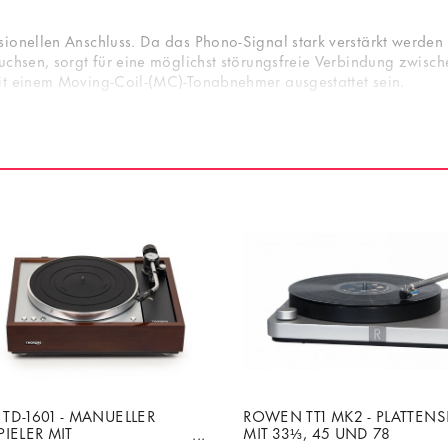
.
ionellen Anschluss. Da das Phono-Signal stark verstärkt werden 
uchsen, sorgt für eine möglichst störungsfreie Verbindung zwisch
it einem Moving-Coil-(MC)-Tonabnehmer ausgestattet sein.
TD-1601 - MANUELLER
ROWEN TT1 MK2 - PLATTENS
IELER MIT
MIT 33⅓, 45 UND 78