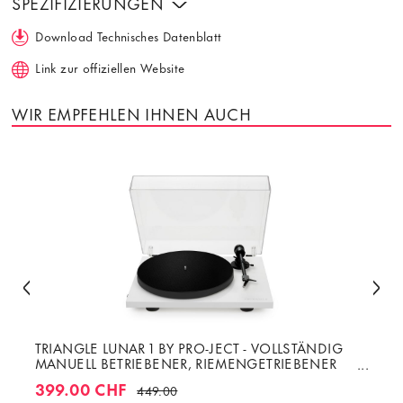
SPEZIFIZIERUNGEN
Download Technisches Datenblatt
Link zur offiziellen Website
WIR EMPFEHLEN IHNEN AUCH
TRIANGLE LUNAR 1 BY PRO-JECT - VOLLSTÄNDIG
MANUELL BETRIEBENER, RIEMENGETRIEBENER
PLATTENSPIELER MIT ORTOFON OM-5E
399.00 CHF
449.00
TONABNEHMER