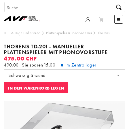
HiFi & High End Stereo
Plattenspieler & Tonabnehmer
Thorens
THORENS TD-201 - MANUELLER
PLATTENSPIELER MIT PHONOVORSTUFE
475.00 CHF
490.00
Sie sparen
15.00
Im Zentrallager
Schwarz glänzend
IN DEN WARENKORB LEGEN