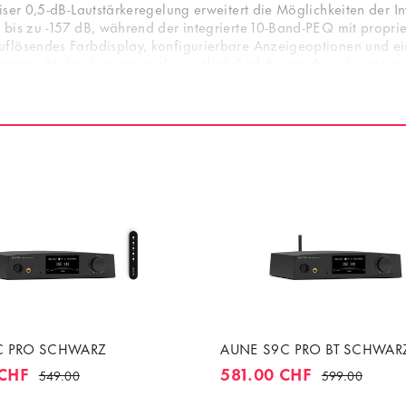
ser 0,5-dB-Lautstärkeregelung erweitert die Möglichkeiten der In
 bis zu -157 dB, während der integrierte 10-Band-PEQ mit prop
uflösendes Farbdisplay, konfigurierbare Anzeigeoptionen und e
nterstreicht den kompromisslosen High-End-Anspruch und sorgt zu
rker wie dem A900 entsteht eine kompromisslose High-End-Kette f
C PRO SCHWARZ
AUNE S9C PRO BT SCHWAR
 CHF
581.00 CHF
549.00
599.00