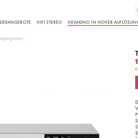
DERANGEBOTE
HIFI STEREO
HEIMKINO IN HOHER AUFLÖSUN
Topping Audio
D
V
P
S
S
S