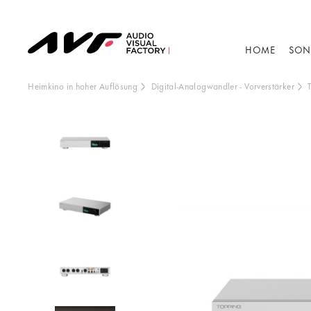
HOME
SON
Heimkino in hoher Auflösung
Digital-Analogwandler
-
Vorverstärker