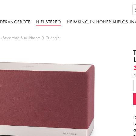
DERANGEBOTE
HIFI STEREO
HEIMKINO IN HOHER AUFLÖSUN
-
Streaming & multiroom
Triangle
4
d von einer dritten Partei gehostet. Durch die
s externen Inhalts akzeptieren Sie die
edingungen
von youtube.com.
ideo laden
Frag nicht mehr
D
L
a
z