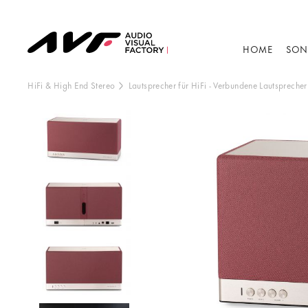
HOME
SON
HiFi & High End Stereo
Lautsprecher für HiFi
-
Verbundene Lautsprecher
Dieser Inhalt wir
Anzeige de
B
V