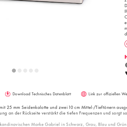
D
I
C
e
m
d
a
m
w
Download Technisches Datenblatt
Link zur offiziellen W
it 25 mm Seidenkalotte und zwei 10 cm Mittel-/Tieftönern ausges
nung an der Rückseite verstärkt die tiefen Frequenzen und sorgt so
andinavischen Marke Gabriel in Schwarz, Grau, Blau und Grün 