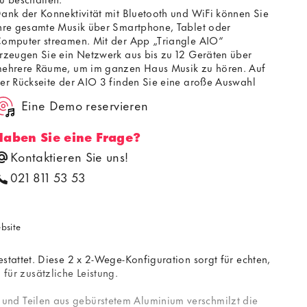
ank der Konnektivität mit Bluetooth und WiFi können Sie
hre gesamte Musik über Smartphone, Tablet oder
omputer streamen. Mit der App „Triangle AIO“
rzeugen Sie ein Netzwerk aus bis zu 12 Geräten über
ehrere Räume, um im ganzen Haus Musik zu hören. Auf
er Rückseite der AIO 3 finden Sie eine große Auswahl
n Eingängen, z.B. optisch, RCA 3,5 mm und USB A, die
Eine Demo reservieren
it den verschiedensten Audio-/Video-Geräten verbunden
erden können.
Haben Sie eine Frage?
Kontaktieren Sie uns!
021 811 53 53
ebsite
tattet. Diese 2 x 2-Wege-Konfiguration sorgt für echten,
 für zusätzliche Leistung.
und Teilen aus gebürstetem Aluminium verschmilzt die