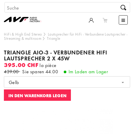
HiFi & High End Stereo
Lautsprecher für HiFi
-
Verbundene Lautsprecher
-
Streaming & multiroom
Triangle
TRIANGLE AIO-3 - VERBUNDENER HIFI
LAUTSPRECHER 2 X 45W
395.00 CHF
la pièce
439.00
Sie sparen
44.00
Im Laden am Lager
Gelb
IN DEN WARENKORB LEGEN
Dieser Inhalt wird von einer dritten Partei gehostet. Durch