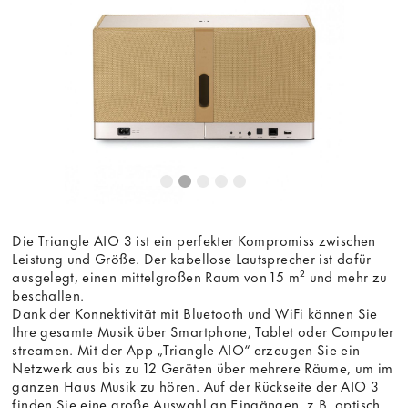
die Anzeige des externen Inhalts akzeptieren Sie die
Bedingungen
von youtube.com.
Video laden
Frag nicht mehr
Die Triangle AIO 3 ist ein perfekter Kompromiss zwischen
Leistung und Größe. Der kabellose Lautsprecher ist dafür
ausgelegt, einen mittelgroßen Raum von 15 m² und mehr zu
beschallen.
Dank der Konnektivität mit Bluetooth und WiFi können Sie
Ihre gesamte Musik über Smartphone, Tablet oder Computer
streamen. Mit der App „Triangle AIO“ erzeugen Sie ein
Netzwerk aus bis zu 12 Geräten über mehrere Räume, um im
ganzen Haus Musik zu hören. Auf der Rückseite der AIO 3
finden Sie eine große Auswahl an Eingängen, z.B. optisch,