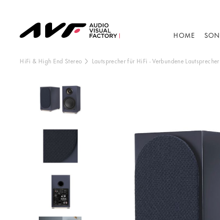
HOME
SON
HiFi & High End Stereo
Lautsprecher für HiFi
-
Verbundene Lautsprecher
Dieser Inhalt wir
Anzeige de
B
V