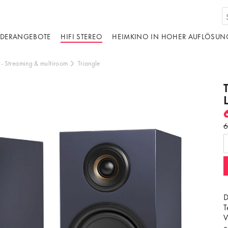
DERANGEBOTE
HIFI STEREO
HEIMKINO IN HOHER AUFLÖSUN
-
Streaming & multiroom
Triangle
6
d von einer dritten Partei gehostet. Durch die
s externen Inhalts akzeptieren Sie die
edingungen
von youtube.com.
ideo laden
Frag nicht mehr
D
T
V
e