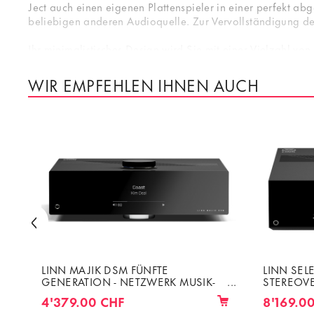
Ject auch einen eigenen Plattenspieler in einer perfekt ab
beliebigen anderen Audioquelle. Zur Vervollständigung d
Ihr minimalistisches Design wird Sie mit einer Vielzahl v
WIR EMPFEHLEN IHNEN AUCH
LINN MAJIK DSM FÜNFTE
LINN SEL
GENERATION - NETZWERK MUSIK-
STEREOVE
PLAYER MIT HDMI UND
UND AUDI
4'379.00 CHF
8'169.0
INTEGRIERTEM VERSTÄRKER 2 X
MUSIKPLA