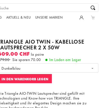
G
AKTUELL & NEU
UNSERE MARKEN
TRIANGLE AIO TWIN - KABELLOSE
LAUTSPRECHER 2 X 50W
609.00 CHF
la paire
79.00
Sie sparen
70.00
Im Laden am Lager
Dunkelblau
IN DEN WARENKORB LEGEN
ie Triangle AIO-TWIN Lautsprecher sind gefüllt mit
echnologien und Know-how von TRIANGLE. Ihre
ielseitigkeit und ihr elegantes Design machen sie zu
inem hochmodernen Produkt.