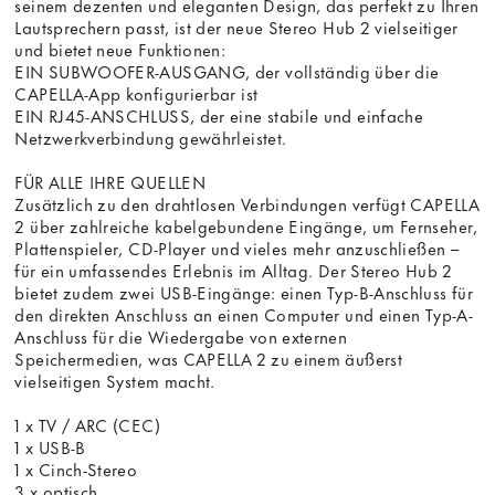
seinem dezenten und eleganten Design, das perfekt zu Ihren
Lautsprechern passt, ist der neue Stereo Hub 2 vielseitiger
und bietet neue Funktionen:
EIN SUBWOOFER-AUSGANG, der vollständig über die
CAPELLA-App konfigurierbar ist
EIN RJ45-ANSCHLUSS, der eine stabile und einfache
Netzwerkverbindung gewährleistet.
FÜR ALLE IHRE QUELLEN
Zusätzlich zu den drahtlosen Verbindungen verfügt CAPELLA
2 über zahlreiche kabelgebundene Eingänge, um Fernseher,
Plattenspieler, CD-Player und vieles mehr anzuschließen –
für ein umfassendes Erlebnis im Alltag. Der Stereo Hub 2
bietet zudem zwei USB-Eingänge: einen Typ-B-Anschluss für
den direkten Anschluss an einen Computer und einen Typ-A-
Anschluss für die Wiedergabe von externen
Speichermedien, was CAPELLA 2 zu einem äußerst
vielseitigen System macht.
1 x TV / ARC (CEC)
1 x USB-B
1 x Cinch-Stereo
3 x optisch