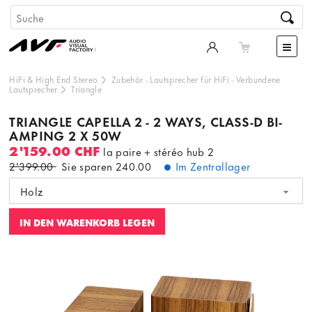
HiFi & High End Stereo
Zubehör
-
Lautsprecher für HiFi
-
Verbundene
Lautsprecher
Triangle
TRIANGLE CAPELLA 2 - 2 WAYS, CLASS-D BI-
AMPING 2 X 50W
2'159.00 CHF
la paire + stéréo hub 2
2'399.00
Sie sparen
240.00
Im Zentrallager
Holz
IN DEN WARENKORB LEGEN
Dieser Inhalt wird von einer dritten Partei gehostet. Durch