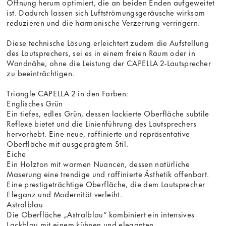
Öffnung herum optimiert, die an beiden Enden aufgeweitet
ist. Dadurch lassen sich Luftströmungsgeräusche wirksam
reduzieren und die harmonische Verzerrung verringern.
Diese technische Lösung erleichtert zudem die Aufstellung
des Lautsprechers, sei es in einem freien Raum oder in
Wandnähe, ohne die Leistung der CAPELLA 2-Lautsprecher
zu beeinträchtigen.
Triangle CAPELLA 2 in den Farben:
Englisches Grün
Ein tiefes, edles Grün, dessen lackierte Oberfläche subtile
Reflexe bietet und die Linienführung des Lautsprechers
hervorhebt. Eine neue, raffinierte und repräsentative
Oberfläche mit ausgeprägtem Stil.
Eiche
Ein Holzton mit warmen Nuancen, dessen natürliche
Maserung eine trendige und raffinierte Ästhetik offenbart.
Eine prestigeträchtige Oberfläche, die dem Lautsprecher
Eleganz und Modernität verleiht.
Astralblau
Die Oberfläche „Astralblau“ kombiniert ein intensives
Lackblau mit einem kühnen und eleganten