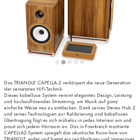
die Anzeige des externen Inhalts akzeptieren Sie die
Bedingungen
von youtube.com.
Video laden
Frag nicht mehr
Das TRIANGLE CAPELLA-2 verkörpert die neue Generation
der vernetzten HiFi-Technik.
Dieses kabellose System vereint elegantes Design, Leistung
und hochauflösendes Streaming, um Musik auf ganz
einfache Weise neu zu entdecken. Dank seines Stereo Hub 2
und seiner Technologien zur Kalibrierung und kabellosen
Übertragung fügt es sich mühelos in jedes Interieur ein und
passt sich jedem Hörraum an. Das in Frankreich montierte
CAPELLA2-System spiegelt das akustische Know-how von
TRIANGLE wider und bietet ein reichhaltiges und immersives