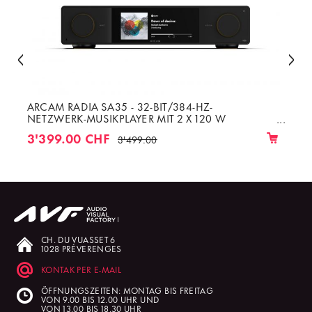
ARCAM RADIA SA35 - 32-BIT/384-HZ-
NETZWERK-MUSIKPLAYER MIT 2 X 120 W
VERSTÄRKER DER KLASSE G BEI 8 Ω
3'399.00 CHF
3'499.00
CH. DU VUASSET 6
1028 PRÉVERENGES
KONTAK PER E-MAIL
ÖFFNUNGSZEITEN: MONTAG BIS FREITAG
VON 9.00 BIS 12.00 UHR UND
VON 13.00 BIS 18.30 UHR