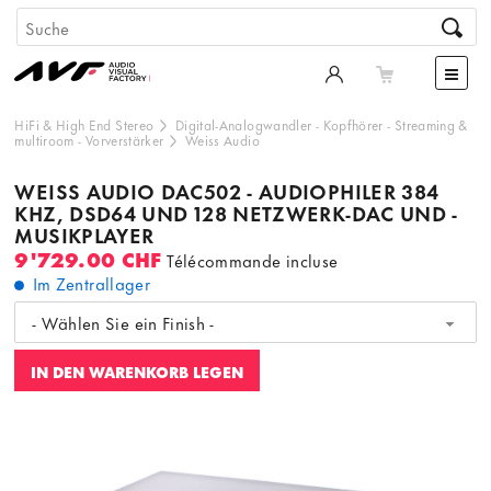
HiFi & High End Stereo
Digital-Analogwandler
-
Kopfhörer
-
Streaming &
multiroom
-
Vorverstärker
Weiss Audio
WEISS AUDIO DAC502 - AUDIOPHILER 384
KHZ, DSD64 UND 128 NETZWERK-DAC UND -
MUSIKPLAYER
9'729.00 CHF
Télécommande incluse
Im Zentrallager
- Wählen Sie ein Finish -
IN DEN WARENKORB LEGEN