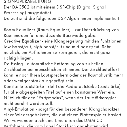
SIGNALVERARBEITUNG
Der DAC502 ist mit einem DSP-Chip (Digital Signal
Processing) ausgestattet.
Derzeit sind die folgenden DSP-Algorithmen implementiert:
Room Equalizer (Raum-Equalizer) - zur Unterdrückung von
Raummoden für eine dezente Basswiedergabe.
Creative Equalizer - eine Klangregelung mit den Funktionen
low boost/cut, high boost/cut und mid boost/cut. Sehr
nützlich, um Aufnahmen zu korrigieren, die nicht ganz
richtig klingen.
De-Essing - automatische Entfernung von zu hellen
Zischlauten bei menschlichen Stimmen. Der Zischlauteffekt
kann je nach Ihren Lautsprechern oder der Raumakustik mehr
oder weniger stark ausgeprägt sein.
Konstante Lautstärke - stellt die Audiolautstärke (Lautstärke)
für alle abgespielten Titel auf einen konstanten Wert ein.
Nützlich für den "Partymodus", wenn der Lautstärkeregler
nicht berührt werden soll.
Vinyl-Emulation - sorgt für den besonderen Klangcharakter
einer Wiedergabekette, die auf einem Plattenspieler basiert.
Wir verwenden auch eine Emulation des DMM-CD-
Verfahrens, die vom Label Stockfisch angeboten wird.