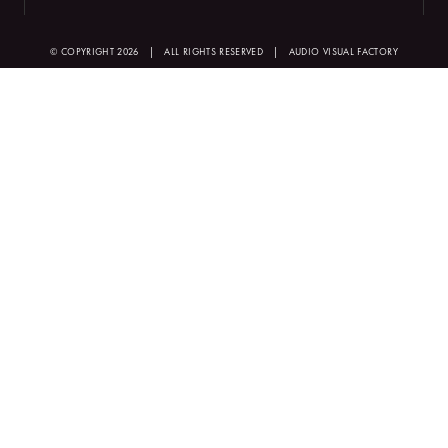
© COPYRIGHT 2026
|
ALL RIGHTS RESERVED
|
AUDIO VISUAL FACTORY