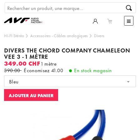
HI-FI Stéréo
Accessoires
-
Câbles analogiques
Divers
DIVERS THE CHORD COMPANY CHAMELEON
VEE 3 - 1 MÈTRE
349.00 CHF
1 mètre
390.00
Économisez
41.00
En stock magasin
Bleu
AJOUTER AU PANIER