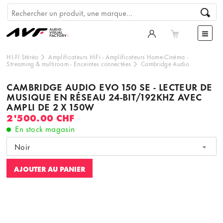
HI-FI Stéréo
Amplificateurs HiFi
-
Amplificateurs Home-Cinéma
-
Streaming & multiroom
-
Enceintes connectées
Cambridge Audio
CAMBRIDGE AUDIO EVO 150 SE - LECTEUR DE
MUSIQUE EN RÉSEAU 24-BIT/192KHZ AVEC
AMPLI DE 2 X 150W
2'500.00 CHF
En stock magasin
Noir
AJOUTER AU PANIER