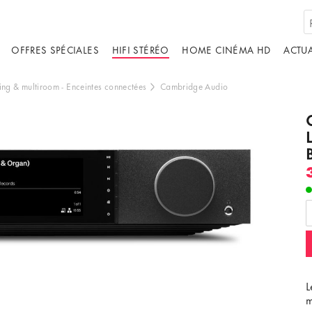
OFFRES SPÉCIALES
HIFI STÉRÉO
HOME CINÉMA HD
ACTUA
ing & multiroom
-
Enceintes connectées
Cambridge Audio
ébergé par un tiers. En affichant le contenu
us acceptez les
termes et conditions
de
youtube.com.
ir la vidéo
Ne plus demander
L
m