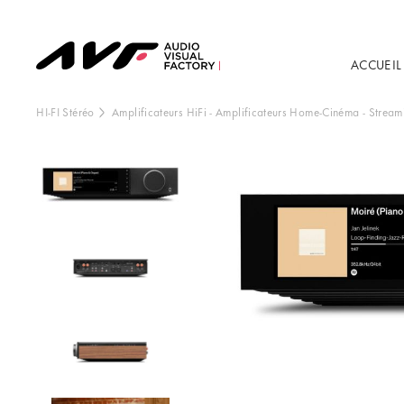
ACCUEIL
HI-FI Stéréo
Amplificateurs HiFi
-
Amplificateurs Home-Cinéma
-
Stream
Ce contenu est h
externe, vo
Vo