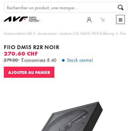
Home cinéma HD
Accessoires
-
Lecteurs CD, SACD, DVD & Blu-ray
Fiio
FIIO DM15 R2R NOIR
270.60 CHF
279.00
Économisez
8.40
Stock central
AJOUTER AU PANIER