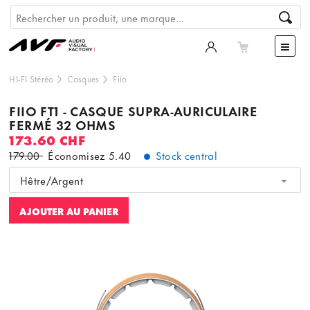
HI-FI Stéréo
Casques
Fiio
FIIO FT1 - CASQUE SUPRA-AURICULAIRE
FERMÉ 32 OHMS
173.60 CHF
179.00
Économisez
5.40
Stock central
Hêtre/Argent
AJOUTER AU PANIER