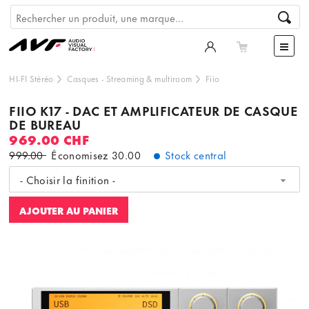
HI-FI Stéréo
Casques
-
Streaming & multiroom
Fiio
FIIO K17 - DAC ET AMPLIFICATEUR DE CASQUE
DE BUREAU
969.00 CHF
999.00
Économisez
30.00
Stock central
- Choisir la finition -
AJOUTER AU PANIER