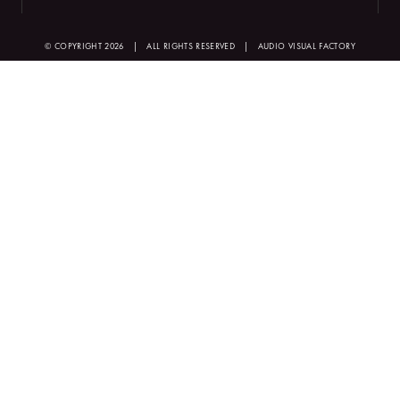
© COPYRIGHT 2026
|
ALL RIGHTS RESERVED
|
AUDIO VISUAL FACTORY